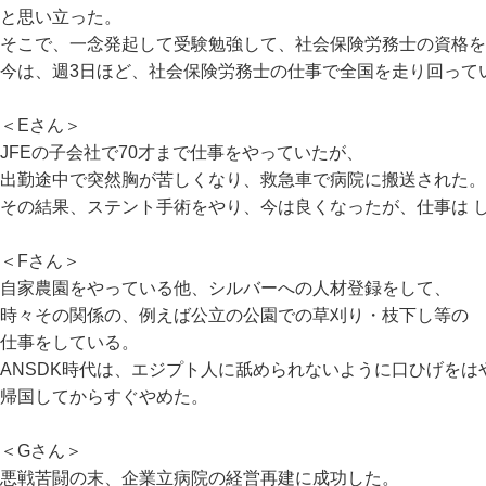
と思い立った。
そこで、一念発起して受験勉強して、社会保険労務士の資格
今は、週3日ほど、社会保険労務士の仕事で全国を走り回って
＜Eさん＞
JFEの子会社で70才まで仕事をやっていたが、
出勤途中で突然胸が苦しくなり、救急車で病院に搬送された
その結果、ステント手術をやり、今は良くなったが、仕事は 
＜Fさん＞
自家農園をやっている他、シルバーへの人材登録をして、
時々その関係の、例えば公立の公園での草刈り・枝下し等の
仕事をしている。
ANSDK時代は、エジプト人に舐められないように口ひげをは
帰国してからすぐやめた。
＜Gさん＞
悪戦苦闘の末、企業立病院の経営再建に成功した。