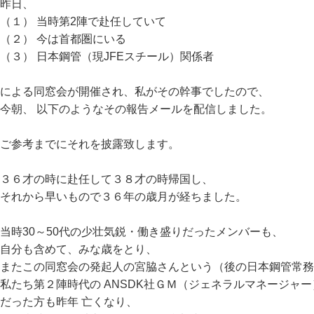
昨日、
（１） 当時第2陣で赴任していて
（２） 今は首都圏にいる
（３） 日本鋼管（現JFEスチール）関係者
による同窓会が開催され、私がその幹事でしたので、
今朝、 以下のようなその報告メールを配信しました。
ご参考までにそれを披露致します。
３６才の時に赴任して３８才の時帰国し、
それから早いもので３６年の歳月が経ちました。
当時30～50代の少壮気鋭・働き盛りだったメンバーも、
自分も含めて、みな歳をとり、
またこの同窓会の発起人の宮脇さんという（後の日本鋼管常務
私たち第２陣時代の ANSDK社ＧＭ（ジェネラルマネージャー
だった方も昨年 亡くなり、