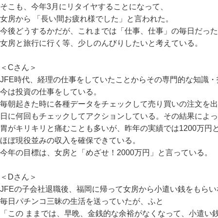
そこも、今年3月にリタイヤすることになって、
女房から 「長い間お疲れ様でした」と言われた。
今後どうするかだが、これまでは「仕事、仕事」の毎日だった
女房と旅行に行く等、少しのんびりしたいと考えている。
＜Cさん＞
JFE時代、経理の仕事をしていたことからその専門的な知識
今は投資の仕事をしている。
毎朝起きた時に各種データをチェックして売り買いの注文を出
日に何回もチェックしてアクションしている。その結果によっ
胃がキリキリと痛むことも多いが、昨年の実績では1200万円
ほぼ現役並みの収入を確保できている。
今年の目標は、女房と「めざせ！2000万円」と言っている。
＜Dさん＞
JFEの子会社退職後、福岡に帰って女房から小遣い銭をもらい
毎日パチンコ三昧の生活を送っていたが、
ふと
「この ままでは、早晩、金銭的な余裕がなくなって、小遣い銭