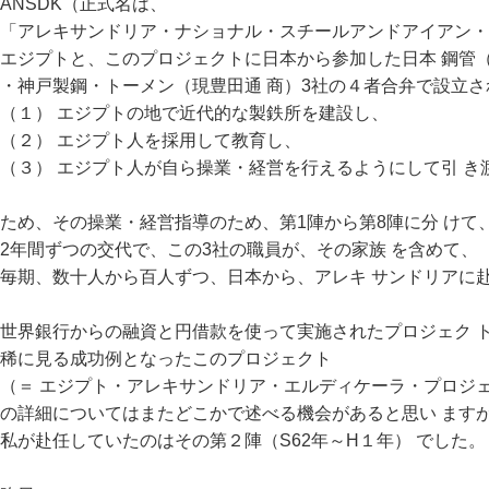
ANSDK（正式名は、
「アレキサンドリア・ナショナル・スチールアンドアイアン・
エジプトと、このプロジェクトに日本から参加した日本 鋼管
・神戸製鋼・トーメン（現豊田通 商）3社の４者合弁で設立
（１） エジプトの地で近代的な製鉄所を建設し、
（２） エジプト人を採用して教育し、
（３） エジプト人が自ら操業・経営を行えるようにして引 き
ため、その操業・経営指導のため、第1陣から第8陣に分 けて
2年間ずつの交代で、この3社の職員が、その家族 を含めて、
毎期、数十人から百人ずつ、日本から、アレキ サンドリアに
世界銀行からの融資と円借款を使って実施されたプロジェク 
稀に見る成功例となったこのプロジェクト
（＝ エジプト・アレキサンドリア・エルディケーラ・プロジェ
の詳細についてはまたどこかで述べる機会があると思い ます
私が赴任していたのはその第２陣（S62年～H１年） でした