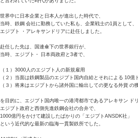
と言われていた時代がありました。
世界中に日本企業と日本人が進出した時代で、
当時、鉄鋼 会社に勤務していた私も、企業戦士の1員として、
エジプト ・アレキサンドリアに赴任しました。
赴任した先は、国連傘下の世界銀行が、
当時、エジプト・ 日本両政府と3者で、
（１）3000人のエジプト人の新規雇用
（２）当面は鉄鋼製品のエジプト国内自給とそれによる 10億
（３）将来はエジプトから諸外国に輸出しての更なる外貨 の
を目的に、エジプト国内唯一の港湾都市であるアレキサン ド
エジプト政府と西側先進鉄鋼会社の合弁で、
1000億円をかけて建設したばかりの「エジプトANSDK社」
という近代的な最新の臨海一貫製鉄所でした。