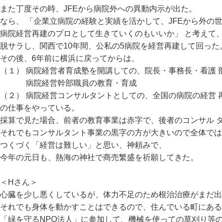
また丁度その時、JFEから病院外への異動内示が出た。
なら、 「企業立病院の経験と実績を活かして、JFEから外の
病院経営再建のプロとして生きていくのもいいか」 と考えて
脱サラし、関西で10年間、公私の5病院を経営再建して回った
その後、6年前に横浜に戻ってからは、
（１） 病院経営者育成塾を開講しての、院長・事務長・看護 
病院経営幹部職員の教育・育成
（２） 病院経営コンサルタントとしての、全国の病院の経営 
の仕事をやっている。
採算で見た場合、前者の教育事業は赤字で、後者のコンサル 
それでもコンサルタント事業の黒字の方が大きいので全体で
つくづく「経営は難しい」と思い、神頼みで、
今年の元日も、熱海の神社で商売繁盛を祈願してきた。
＜Hさん＞
心臓を少し悪くしているが、体力不足のため根治治療がまだ
それでも身体を動かすことはできるので、住んでいる町にある
「緑を守るNPO法人」に参加して、機械を使っての草刈り等