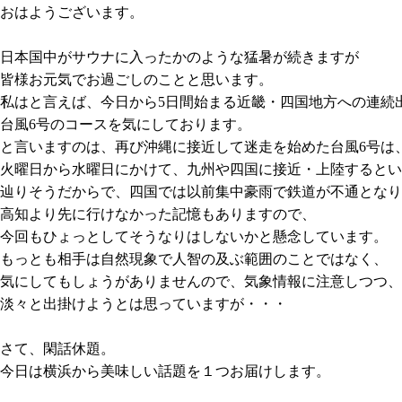
おはようございます。
日本国中がサウナに入ったかのような猛暑が続きますが
皆様お元気でお過ご
しのことと思います。
私はと言えば、今日から
5
日間始まる近畿・四国地方への連続
台風
6
号のコースを気にしております。
と言いますのは、再び沖縄に接近して迷走を始めた台風
6
号は
火曜日から
水曜日にかけて、九州や四国に接近・上陸するとい
辿り
そうだからで、四国では以前集中豪雨で鉄道が不通となり
高知より先に行
けなかった記憶もありますので、
今回もひょっとしてそうなりはしないかと
懸念しています。
もっとも相手は自然現象で人智の及ぶ範囲のことではなく、
気にしてもしょ
うがありませんので、気象情報に注意しつつ、
淡々と出掛けようとは思って
いますが・・・
さて、閑話休題。
今日は横浜から美味しい話題を１つお届けします。